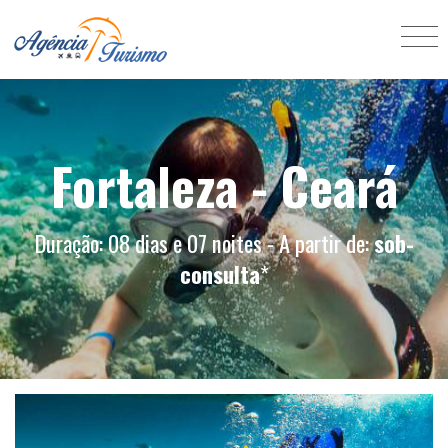
Fortaleza - Ceará
Duração: 08 dias e 07 noites - A partir de:
sob-
consulta
*