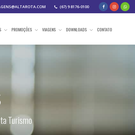
AGENS@ALTAROTA.COM
(67) 9 8176-0100
AS
PROMOÇÕES
VIAGENS
DOWNLOADS
CONTATO
s
ota Turismo