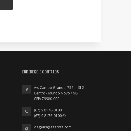
ENDEREÇO E CONTATOS
Av. Campo Grande, 752 - Sl 2
Centro - Mundo Novo / MS
CEP: 79980-000
(67) 9 8176-0100
(67) 9 8176-0100
viagens@altarota.com