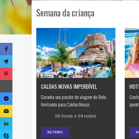
Semana da criança
CALDAS NOVAS IMPERDÍVEL
HOT
Garanta seu pacote de viagem de Belo
Confo
Horizonte para Caldas Novas
quent
06 horas e 04 noites
ROTEIRO
R