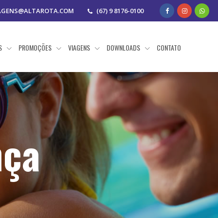
AGENS@ALTAROTA.COM
(67) 9 8176-0100
AS
PROMOÇÕES
VIAGENS
DOWNLOADS
CONTATO
nça