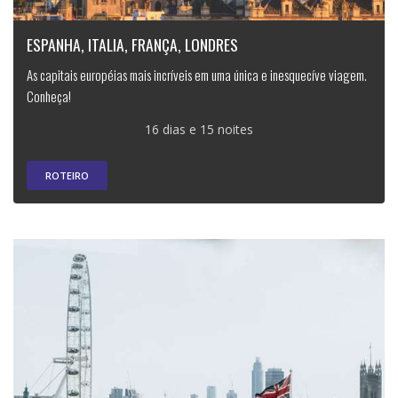
ESPANHA, ITALIA, FRANÇA, LONDRES
As capitais européias mais incríveis em uma única e inesquecíve viagem.
Conheça!
16 dias e 15 noites
ROTEIRO