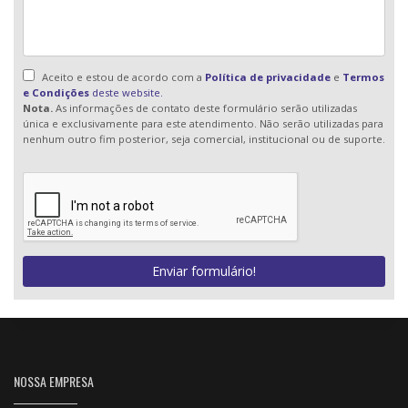
Aceito e estou de acordo com a
Política de privacidade
e
Termos
e Condições
deste website.
Nota.
As informações de contato deste formulário serão utilizadas
única e exclusivamente para este atendimento. Não serão utilizadas para
nenhum outro fim posterior, seja comercial, institucional ou de suporte.
Enviar formulário!
NOSSA EMPRESA