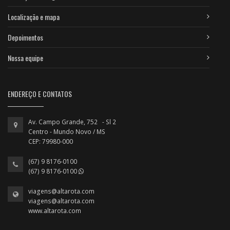
Localização e mapa
Depoimentos
Nossa equipe
ENDEREÇO E CONTATOS
Av. Campo Grande, 752 - Sl 2
Centro - Mundo Novo / MS
CEP: 79980-000
(67) 9 8176-0100
(67) 9 8176-0100
viagens@altarota.com
viagens@altarota.com
www.altarota.com