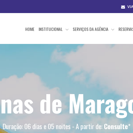
VI
HOME
INSTITUCIONAL
SERVIÇOS DA AGÊNCIA
RESERV
inas de Marag
Duração: 06 dias e 05 noites - A partir de:
Consulte
*