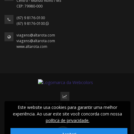
Centro - Mundo Novo / MS
CEP: 79980-000
(67) 9 8176-0100
(67) 9 8176-0100
viagens@altarota.com
viagens@altarota.com
www.altarota.com
Política de privacidade
|
Termos e Condições
Este website usa cookies para garantir uma melhor
2024 © Todos os direitos reservados.
experiência. Ao usar este site você concorda com nossa
política de privacidade.